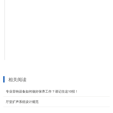
相关阅读
铁三角 ATW-A49 UHF 宽频天线
专业音响设备如何做好保养工作？请记住这10招！
2021-10-27
厅堂扩声系统设计规范